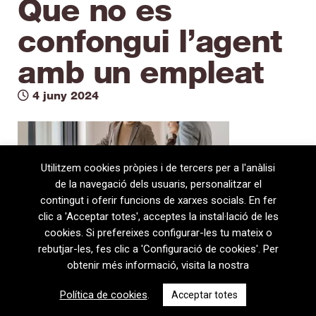
Que no es
confongui l’agent
amb un empleat
4 juny 2024
Utilitzem cookies pròpies i de tercers per a l'anàlisi
de la navegació dels usuaris, personalitzar el
contingut i oferir funcions de xarxes socials. En fer
clic a 'Acceptar totes', acceptes la instal·lació de les
cookies. Si prefereixes configurar-les tu mateix o
rebutjar-les, fes clic a 'Configuració de cookies'. Per
obtenir més informació, visita la nostra
08720 Vilafranca del Penedès · General Prim 5, 2n · Barcelona
Política de cookies
.
Acceptar totes
T
+34 938 170 417 ·
F
+34 938 170 301