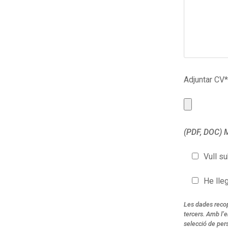
Adjuntar CV*
(PDF, DOC)
Vull su
He lleg
Les dades recop
tercers. Amb l’e
selecció de pers