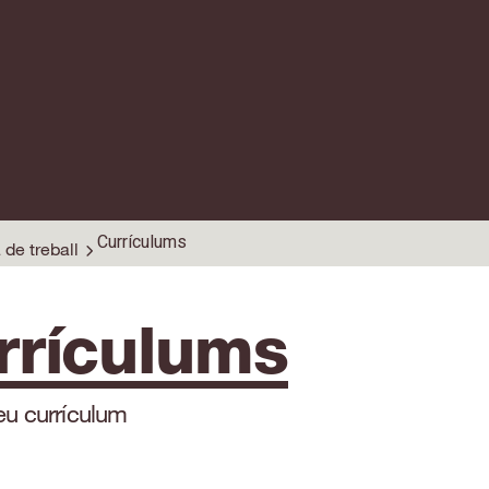
Currículums
 de treball
rrículums
teu currículum