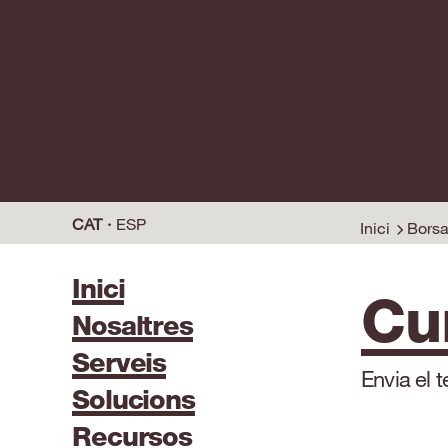
CAT
ESP
Inici
Borsa
Inici
Cu
Nosaltres
Serveis
Envia el 
Solucions
Recursos