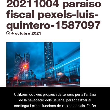
20211004 paraiso
fiscal pexels-luis-
quintero-1587097
4 octubre 2021
Utilitzem cookies pròpies i de tercers per a l'anàlisi
de la navegació dels usuaris, personalitzar el
contingut i oferir funcions de xarxes socials. En fer