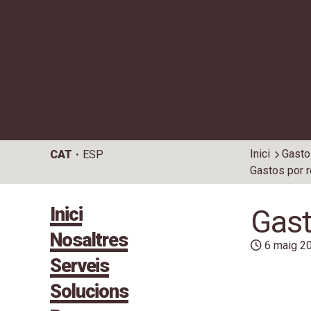
Inici
Gasto
CAT
ESP
Gastos por r
Inici
Gast
Nosaltres
6 maig 2
Serveis
Solucions