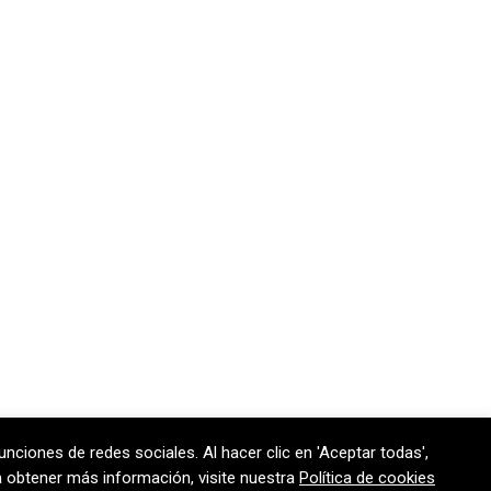
unciones de redes sociales. Al hacer clic en 'Aceptar todas',
170 301
contem@contem.es
ra obtener más información, visite nuestra
Política de cookies