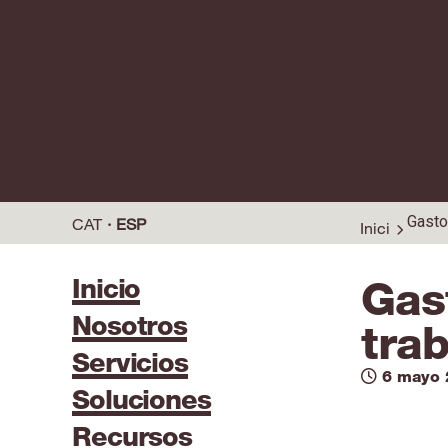
Gasto
CAT
ESP
Inici
Inicio
Gas
Nosotros
trab
Servicios
6 mayo 
Soluciones
Recursos