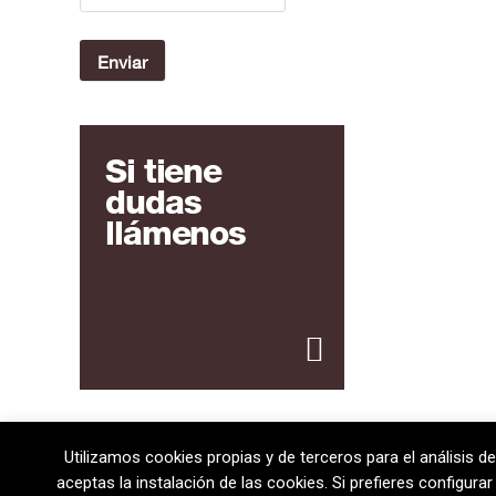
Si tiene
dudas
llámenos
Utilizamos cookies propias y de terceros para el análisis de
08720 Vilafranca del Penedès · General Prim 5, 2n · Ba
aceptas la instalación de las cookies. Si prefieres configur