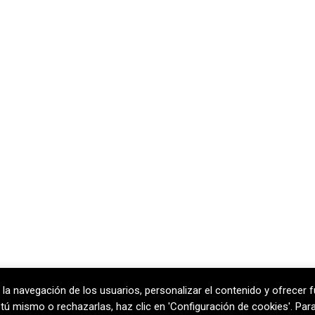
 la navegación de los usuarios, personalizar el contenido y ofrecer f
rcelona
T
+34 938 170 417 ·
F
+34 938 
ar tú mismo o rechazarlas, haz clic en 'Configuración de cookies'. Pa