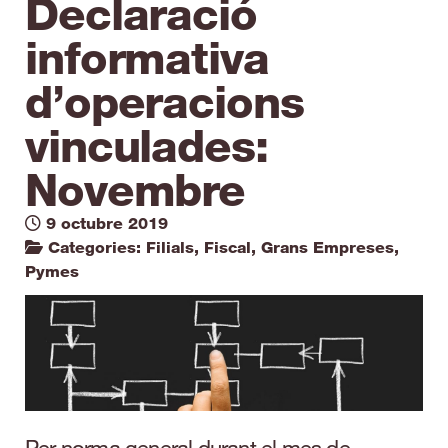
Declaració
informativa
d’operacions
vinculades:
Novembre
9 octubre 2019
Categories:
Filials
,
Fiscal
,
Grans Empreses
,
Pymes
Per norma general durant el mes de