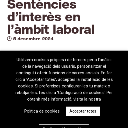
Sentències
d’interès en
l’àmbit laboral
5 desembre 2024
Utilitzem cookies pròpies i de tercers per a l'anàlisi
de la navegació dels usuaris, personalitzar el
contingut i oferir funcions de xarxes socials. En fer
clic a 'Acceptar totes', acceptes la instal·lació de les
cookies. Si prefereixes configurar-les tu mateix o
rebutjar-les, fes clic a 'Configuració de cookies'. Per
obtenir més informació, visita la nostra
08720 Vilafranca del Penedès · General Prim 5, 2n · Barcelona
Política de cookies
.
Acceptar totes
T
+34 938 170 417 ·
F
+34 938 170 301
contem@contem.es
Avís Legal
|
Política de privacitat
|
Política de cookies