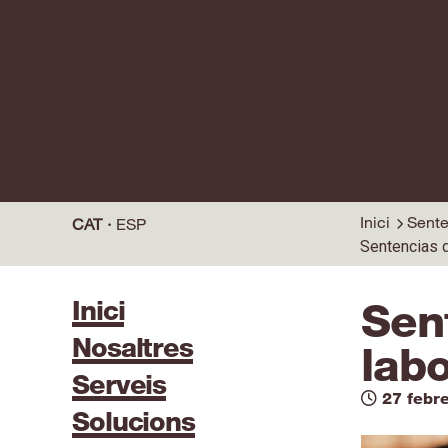
Inici
Sente
CAT
ESP
Sentencias d
Inici
Sen
Nosaltres
labo
Serveis
27 febr
Solucions