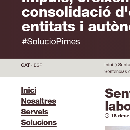
consolidació d
entitats i autò
#SolucioPimes
Inici
Sente
CAT
ESP
Sentencias d
Inici
Sen
Nosaltres
labo
Serveis
18 des
Solucions