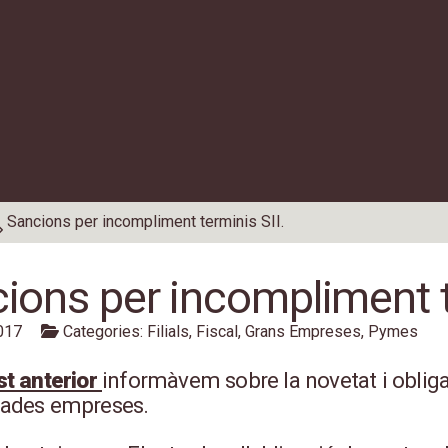
Sancions per incompliment terminis SII.
ions per incompliment t
017
Categories:
Filials
,
Fiscal
,
Grans Empreses
,
Pymes
t anterior
informàvem sobre la novetat i obligato
ades empreses.