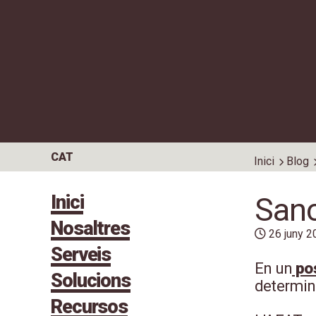
CAT
Inici
Blog
Inici
Sanc
Nosaltres
26 juny 2
Serveis
En un
pos
Solucions
determin
Recursos