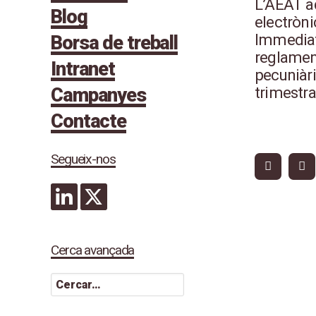
L’AEAT ad
Blog
electròni
Immediat 
Borsa de treball
reglament
Intranet
pecuniàri
trimestra
Campanyes
Contacte
Segueix-nos
Cerca avançada