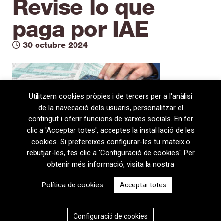
Revise lo que
paga por IAE
30 octubre 2024
Utilitzem cookies pròpies i de tercers per a l'anàlisi
de la navegació dels usuaris, personalitzar el
contingut i oferir funcions de xarxes socials. En fer
clic a 'Acceptar totes', acceptes la instal·lació de les
cookies. Si prefereixes configurar-les tu mateix o
rebutjar-les, fes clic a 'Configuració de cookies'. Per
obtenir més informació, visita la nostra
08720 Vilafranca del Penedès · General Prim 5, 2n · Barcelona
Política de cookies
.
Acceptar totes
T
+34 938 170 417 ·
F
+34 938 170 301
contem@contem.es
Avís Legal
|
Política de privacitat
|
Política de cookies
Configuració de cookies