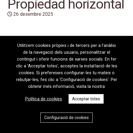
Propiedad horizontal
26 desembre 2025
Utilitzem cookies pròpies i de tercers per a l'anàlisi
de la navegació dels usuaris, personalitzar el
contingut i oferir funcions de xarxes socials. En fer
clic a 'Acceptar totes', acceptes la instal·lació de les
cookies. Si prefereixes configurar-les tu mateix o
rebutjar-les, fes clic a 'Configuració de cookies'. Per
08720 Vilafranca del Penedès · General Prim 5, 2n · Barcelona
obtenir més informació, visita la nostra
T
+34 938 170 417 ·
F
+34 938 170 301
contem@contem.es
Política de cookies
.
Acceptar totes
Avís Legal
|
Política de privacitat
|
Política de cookies
CAT
ESP
Configuració de cookies