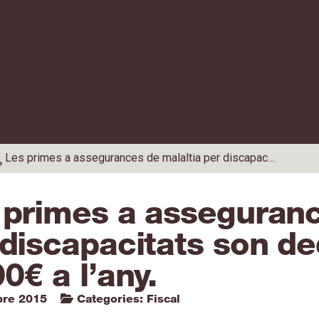
Les primes a assegurances de malaltia per discapacitats son deduïbles fins a 1.500€ a l’any.
 primes a asseguranc
discapacitats son de
0€ a l’any.
bre 2015
Categories:
Fiscal