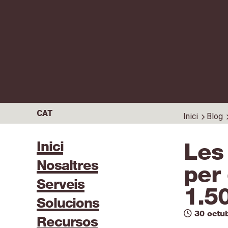
CAT
Inici
Blog
Inici
Les
Nosaltres
per 
Serveis
1.50
Solucions
30 octu
Recursos