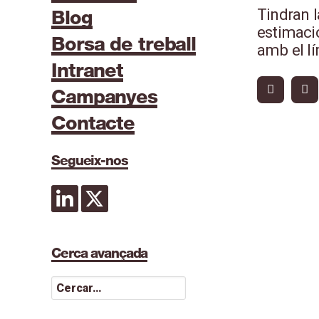
Tindran l
Blog
estimació
Borsa de treball
amb el lí
Intranet
Campanyes
Contacte
Segueix-nos
Cerca avançada