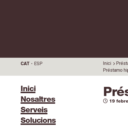
Inici
Prést
CAT
ESP
Préstamo hi
Inici
Pré
Nosaltres
19 febr
Serveis
Solucions