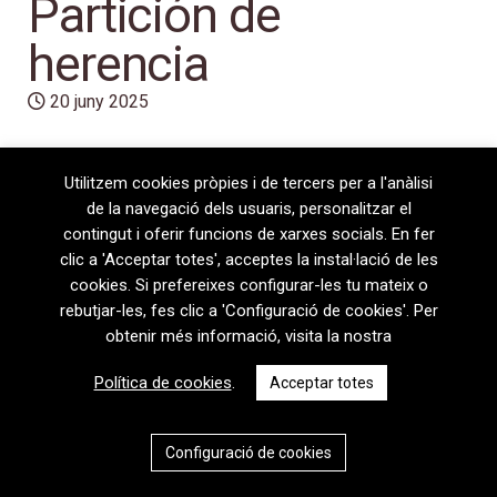
Partición de
herencia
20 juny 2025
Utilitzem cookies pròpies i de tercers per a l'anàlisi
de la navegació dels usuaris, personalitzar el
contingut i oferir funcions de xarxes socials. En fer
clic a 'Acceptar totes', acceptes la instal·lació de les
cookies. Si prefereixes configurar-les tu mateix o
rebutjar-les, fes clic a 'Configuració de cookies'. Per
obtenir més informació, visita la nostra
08720 Vilafranca del Penedès · General Prim 5, 2n · Barcelona
Política de cookies
.
Acceptar totes
T
+34 938 170 417 ·
F
+34 938 170 301
contem@contem.es
Avís Legal
|
Política de privacitat
|
Política de cookies
Configuració de cookies
CAT
ESP