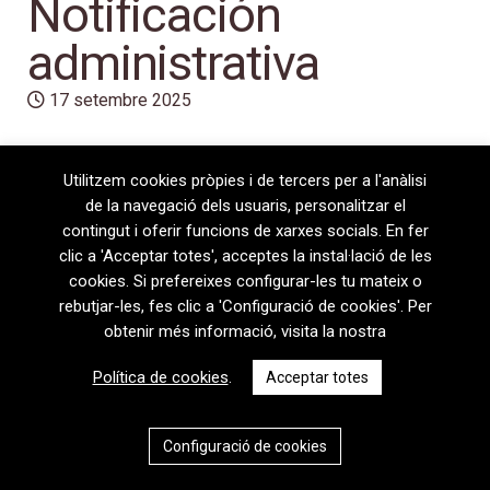
Notificación
administrativa
17 setembre 2025
Utilitzem cookies pròpies i de tercers per a l'anàlisi
de la navegació dels usuaris, personalitzar el
contingut i oferir funcions de xarxes socials. En fer
clic a 'Acceptar totes', acceptes la instal·lació de les
cookies. Si prefereixes configurar-les tu mateix o
rebutjar-les, fes clic a 'Configuració de cookies'. Per
obtenir més informació, visita la nostra
08720 Vilafranca del Penedès · General Prim 5, 2n · Barcelona
Política de cookies
.
Acceptar totes
T
+34 938 170 417 ·
F
+34 938 170 301
contem@contem.es
Avís Legal
|
Política de privacitat
|
Política de cookies
Configuració de cookies
CAT
ESP