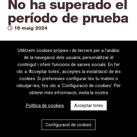
No ha superado el
período de prueba
16 maig 2024
Utilitzem cookies pròpies i de tercers per a l'anàlisi
de la navegació dels usuaris, personalitzar el
contingut i oferir funcions de xarxes socials. En fer
clic a 'Acceptar totes', acceptes la instal·lació de les
cookies. Si prefereixes configurar-les tu mateix o
rebutjar-les, fes clic a 'Configuració de cookies'. Per
obtenir més informació, visita la nostra
08720 Vilafranca del Penedès · General Prim 5, 2n · Barcelona
Política de cookies
.
Acceptar totes
T
+34 938 170 417 ·
F
+34 938 170 301
contem@contem.es
Avís Legal
|
Política de privacitat
|
Política de cookies
Configuració de cookies
CAT
ESP