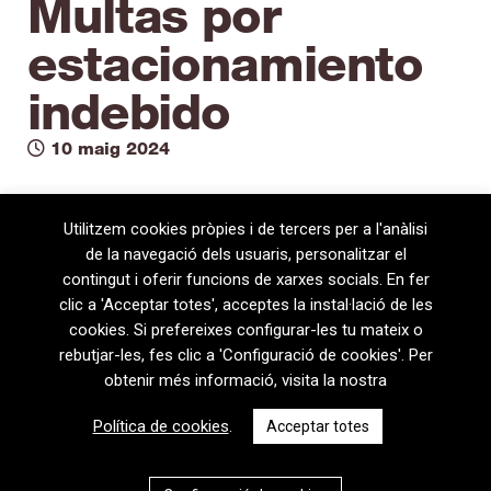
Multas por
estacionamiento
indebido
10 maig 2024
Utilitzem cookies pròpies i de tercers per a l'anàlisi
de la navegació dels usuaris, personalitzar el
contingut i oferir funcions de xarxes socials. En fer
clic a 'Acceptar totes', acceptes la instal·lació de les
cookies. Si prefereixes configurar-les tu mateix o
rebutjar-les, fes clic a 'Configuració de cookies'. Per
obtenir més informació, visita la nostra
08720 Vilafranca del Penedès · General Prim 5, 2n · Barcelona
Política de cookies
.
Acceptar totes
T
+34 938 170 417 ·
F
+34 938 170 301
contem@contem.es
Avís Legal
|
Política de privacitat
|
Política de cookies