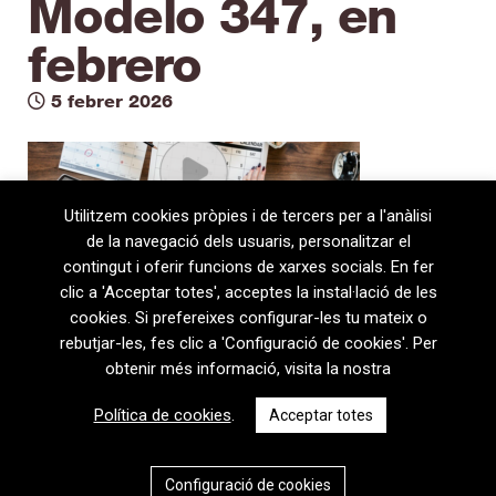
Modelo 347, en
febrero
5 febrer 2026
Utilitzem cookies pròpies i de tercers per a l'anàlisi
de la navegació dels usuaris, personalitzar el
contingut i oferir funcions de xarxes socials. En fer
clic a 'Acceptar totes', acceptes la instal·lació de les
cookies. Si prefereixes configurar-les tu mateix o
rebutjar-les, fes clic a 'Configuració de cookies'. Per
obtenir més informació, visita la nostra
08720 Vilafranca del Penedès · General Prim 5, 2n · Barcelona
Política de cookies
.
Acceptar totes
T
+34 938 170 417 ·
F
+34 938 170 301
contem@contem.es
Avís Legal
|
Política de privacitat
|
Política de cookies
Configuració de cookies