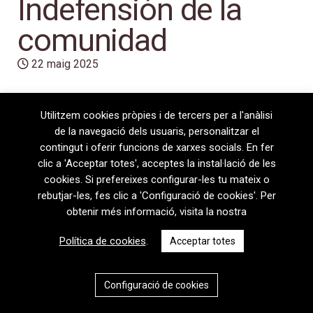
Indefensión de la
comunidad
22 maig 2025
Utilitzem cookies pròpies i de tercers per a l'anàlisi
de la navegació dels usuaris, personalitzar el
contingut i oferir funcions de xarxes socials. En fer
clic a 'Acceptar totes', acceptes la instal·lació de les
cookies. Si prefereixes configurar-les tu mateix o
rebutjar-les, fes clic a 'Configuració de cookies'. Per
obtenir més informació, visita la nostra
08720 Vilafranca del Penedès · General Prim 5, 2n · Barcelona
Política de cookies
.
Acceptar totes
T
+34 938 170 417 ·
F
+34 938 170 301
contem@contem.es
Avís Legal
|
Política de privacitat
|
Política de cookies
Configuració de cookies
CAT
ESP