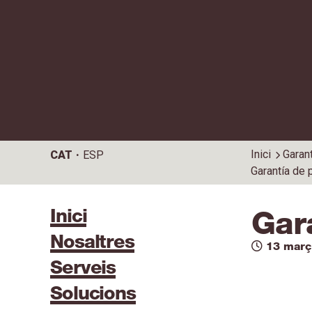
Inici
Garan
CAT
ESP
Garantía de
Inici
Gar
Nosaltres
13 març
Serveis
Solucions