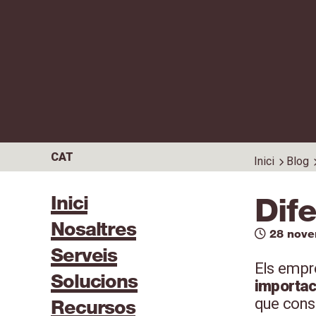
CAT
Inici
Blog
Inici
Dife
Nosaltres
28 nov
Serveis
Els empr
Solucions
importac
que const
Recursos