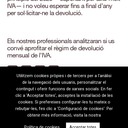
IVA— i no voleu esperar fins a final d’any
per sol·licitar-ne la devolució.
Els nostres professionals analitzaran si us
convé aprofitar el règim de devolució
mensual de l’IVA.
Utilitzem cookies pròpies i de tercers per a l'anàlisi
de la navegació dels usuaris, personalitzar el
contingut i oferir funcions de xarxes socials. En fer
clic a 'Acceptar totes', acceptes la instal·lació de les
cookies. Si prefereixes configurar-les tu mateix o
rebutjar-les, fes clic a 'Configuració de cookies'. Per
obtenir més informació, visita la nostra
08720 Vilafranca del Penedès · General Prim 5, 2n · Barcelona
Política de cookies
.
Acceptar totes