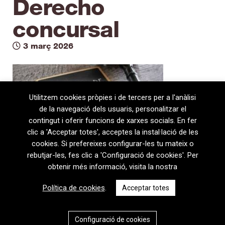
Derecho
concursal
3 març 2026
Utilitzem cookies pròpies i de tercers per a l'anàlisi
de la navegació dels usuaris, personalitzar el
contingut i oferir funcions de xarxes socials. En fer
clic a 'Acceptar totes', acceptes la instal·lació de les
cookies. Si prefereixes configurar-les tu mateix o
rebutjar-les, fes clic a 'Configuració de cookies'. Per
obtenir més informació, visita la nostra
08720 Vilafranca del Penedès · General Prim 5, 2n · Barcelona
Política de cookies
.
Acceptar totes
T
+34 938 170 417 ·
F
+34 938 170 301
contem@contem.es
Avís Legal
|
Política de privacitat
|
Política de cookies
Configuració de cookies