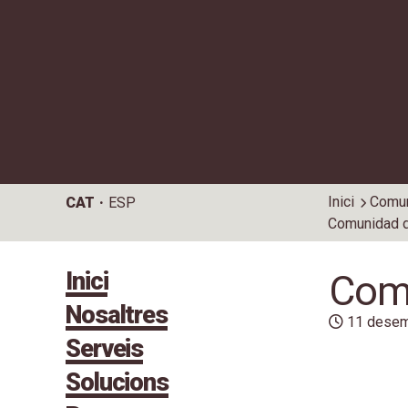
Inici
Comun
CAT
ESP
Comunidad d
Inici
Comu
Nosaltres
11 desem
Serveis
Solucions