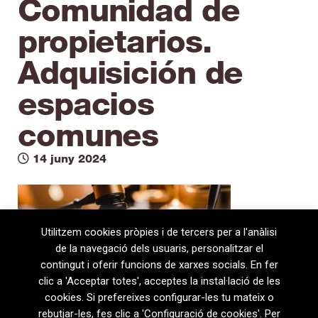
Comunidad de
propietarios.
Adquisición de
espacios
comunes
14 juny 2024
Utilitzem cookies pròpies i de tercers per a l'anàlisi
de la navegació dels usuaris, personalitzar el
contingut i oferir funcions de xarxes socials. En fer
clic a 'Acceptar totes', acceptes la instal·lació de les
cookies. Si prefereixes configurar-les tu mateix o
rebutjar-les, fes clic a 'Configuració de cookies'. Per