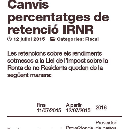
Canvis
percentatges de
retenció IRNR
12 juliol 2015
Categories:
Fiscal
Les retencions sobre els rendiments
sotmesos a la Llei de l’Impost sobre la
Renta de no Residents queden de la
següent manera:
Fins
A partir
2016
11/07/2015
12/07/2015
Proveïdor
Proveïdor de
de països