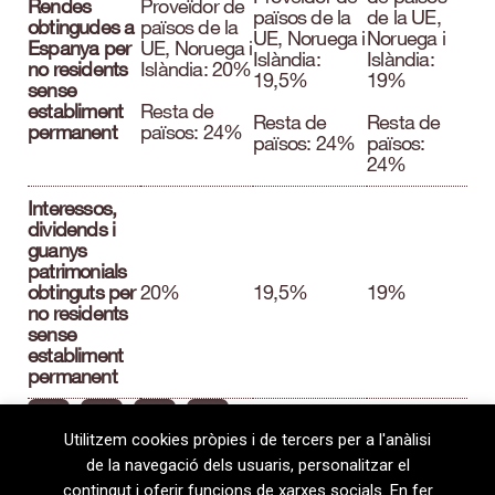
Rendes
Proveïdor de
països de la
de la UE,
obtingudes a
països de la
UE, Noruega i
Noruega i
Espanya per
UE, Noruega i
Islàndia:
Islàndia:
no residents
Islàndia: 20%
19,5%
19%
sense
establiment
Resta de
Resta de
Resta de
permanent
països: 24%
països: 24%
països:
24%
Interessos,
dividends i
guanys
patrimonials
obtinguts per
20%
19,5%
19%
no residents
sense
establiment
permanent
Utilitzem cookies pròpies i de tercers per a l'anàlisi
de la navegació dels usuaris, personalitzar el
contingut i oferir funcions de xarxes socials. En fer