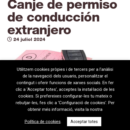
Canje de permiso
de conducción
extranjero
24 juliol 2024
Utilitzem cookies pròpies i de tercers per a l'anàlisi
de la navegació dels usuaris, personalitzar el
contingut i oferir funcions de xarxes socials. En fer
clic a 'Acceptar totes', acceptes la instal·lació de les
cookies. Si prefereixes configurar-les tu mateix o
rebutjar-les, fes clic a 'Configuració de cookies'. Per
obtenir més informació, visita la nostra
08720 Vilafranca del Penedès · General Prim 5, 2n · Barcelona
Política de cookies
.
Acceptar totes
T
+34 938 170 417 ·
F
+34 938 170 301