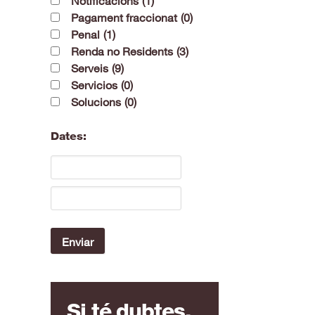
Notificacions
(1)
Pagament fraccionat
(0)
Penal
(1)
Renda no Residents
(3)
Serveis
(9)
Servicios
(0)
Solucions
(0)
Dates:
Si té dubtes,