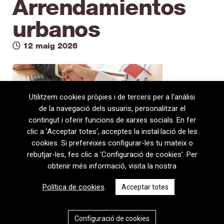
Arrendamientos
urbanos
12 maig 2026
Utilitzem cookies pròpies i de tercers per a l'anàlisi
de la navegació dels usuaris, personalitzar el
contingut i oferir funcions de xarxes socials. En fer
clic a 'Acceptar totes', acceptes la instal·lació de les
cookies. Si prefereixes configurar-les tu mateix o
rebutjar-les, fes clic a 'Configuració de cookies'. Per
obtenir més informació, visita la nostra
08720 Vilafranca del Penedès · General Prim 5, 2n · Barcelona
Política de cookies
.
Acceptar totes
T
+34 938 170 417 ·
F
+34 938 170 301
contem@contem.es
Avís Legal
|
Política de privacitat
|
Política de cookies
Configuració de cookies