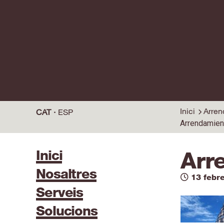
Inici
Arren
CAT
ESP
Arrendamien
Inici
Arr
Nosaltres
13 febr
Serveis
Solucions