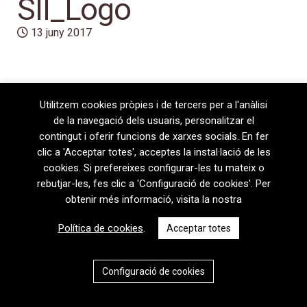
SII_Logo
13 juny 2017
Utilitzem cookies pròpies i de tercers per a l'anàlisi
de la navegació dels usuaris, personalitzar el
contingut i oferir funcions de xarxes socials. En fer
clic a 'Acceptar totes', acceptes la instal·lació de les
cookies. Si prefereixes configurar-les tu mateix o
rebutjar-les, fes clic a 'Configuració de cookies'. Per
08720 Vilafranca del Penedès · General Prim 5, 2n · Barcelona
obtenir més informació, visita la nostra
T
+34 938 170 417 ·
F
+34 938 170 301
contem@contem.es
Política de cookies
.
Acceptar totes
Avís Legal
|
Política de privacitat
|
Política de cookies
CAT
ESP
Configuració de cookies