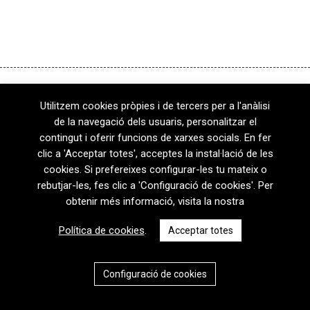
Utilitzem cookies pròpies i de tercers per a l'anàlisi
de la navegació dels usuaris, personalitzar el
contingut i oferir funcions de xarxes socials. En fer
08720 Vilafranca del Penedès · General Prim 5, 2n · Barcelona
clic a 'Acceptar totes', acceptes la instal·lació de les
T
+34 938 170 417 ·
F
+34 938 170 301
cookies. Si prefereixes configurar-les tu mateix o
contem@contem.es
rebutjar-les, fes clic a 'Configuració de cookies'. Per
Avís Legal
|
Política de privacitat
|
Política de cookies
obtenir més informació, visita la nostra
CAT
ESP
Política de cookies
.
Acceptar totes
Configuració de cookies