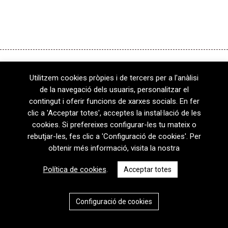
Utilitzem cookies pròpies i de tercers per a l'anàlisi
de la navegació dels usuaris, personalitzar el
contingut i oferir funcions de xarxes socials. En fer
08720 Vilafranca del Penedès · General Prim 5, 2n · Barcelona
clic a 'Acceptar totes', acceptes la instal·lació de les
T
+34 938 170 417 ·
F
+34 938 170 301
cookies. Si prefereixes configurar-les tu mateix o
contem@contem.es
rebutjar-les, fes clic a 'Configuració de cookies'. Per
Avís Legal
|
Política de privacitat
|
Política de cookies
obtenir més informació, visita la nostra
CAT
ESP
Política de cookies
.
Acceptar totes
Configuració de cookies