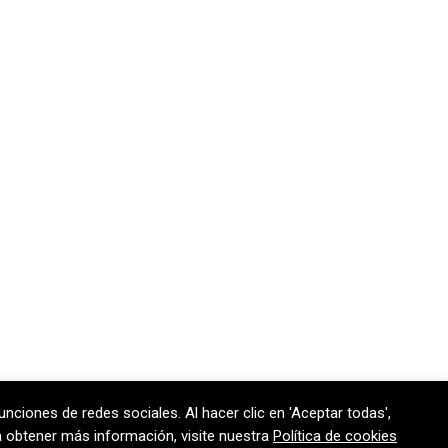
unciones de redes sociales. Al hacer clic en 'Aceptar todas',
170 301
contem@contem.es
ra obtener más información, visite nuestra
Política de cookies