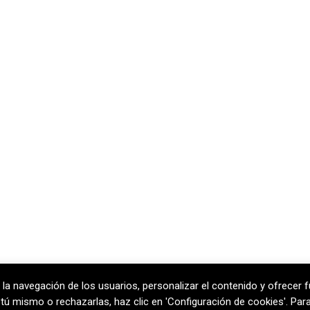
 la navegación de los usuarios, personalizar el contenido y ofrecer f
rcelona
T
+34 938 170 417 ·
F
+34 938 
ar tú mismo o rechazarlas, haz clic en 'Configuración de cookies'. Pa