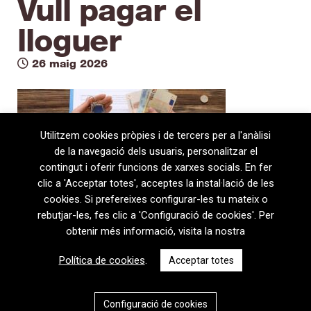
Vull pagar el
lloguer
26 maig 2026
Utilitzem cookies pròpies i de tercers per a l'anàlisi
de la navegació dels usuaris, personalitzar el
contingut i oferir funcions de xarxes socials. En fer
clic a 'Acceptar totes', acceptes la instal·lació de les
cookies. Si prefereixes configurar-les tu mateix o
rebutjar-les, fes clic a 'Configuració de cookies'. Per
obtenir més informació, visita la nostra
08720 Vilafranca del Penedès · General Prim 5, 2n · Barcelona
Política de cookies
.
Acceptar totes
T
+34 938 170 417 ·
F
+34 938 170 301
contem@contem.es
Avís Legal
|
Política de privacitat
|
Política de cookies
Configuració de cookies