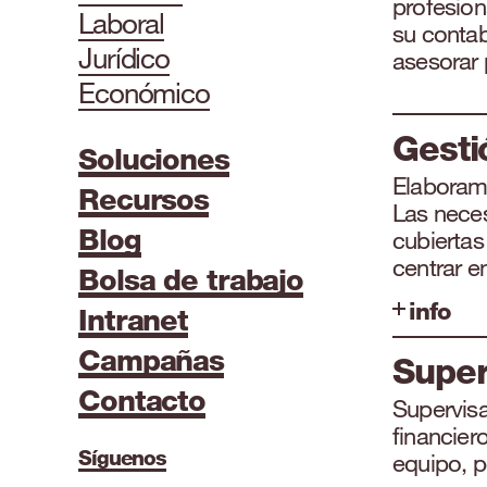
profesion
Laboral
su contab
Jurídico
asesorar 
Económico
Gesti
Soluciones
Elaboramo
Recursos
Las neces
Blog
cubiertas
centrar e
Bolsa de trabajo
info
Intranet
Campañas
Super
Contacto
Supervis
financier
Síguenos
equipo, p