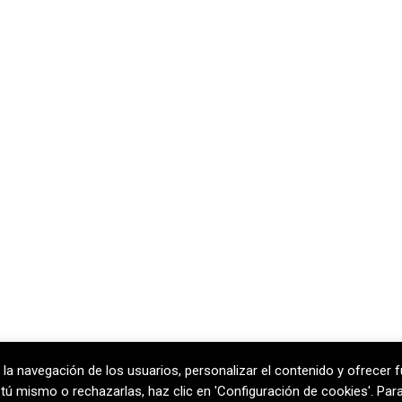
 la navegación de los usuarios, personalizar el contenido y ofrecer f
rcelona
T
+34 938 170 417 ·
F
+34 938 
ar tú mismo o rechazarlas, haz clic en 'Configuración de cookies'. Pa