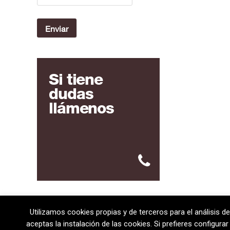
Si tiene
dudas
llámenos
Utilizamos cookies propias y de terceros para el análisis de
08720 Vilafranca del Penedès · General Prim 5, 2n · Ba
aceptas la instalación de las cookies. Si prefieres configur