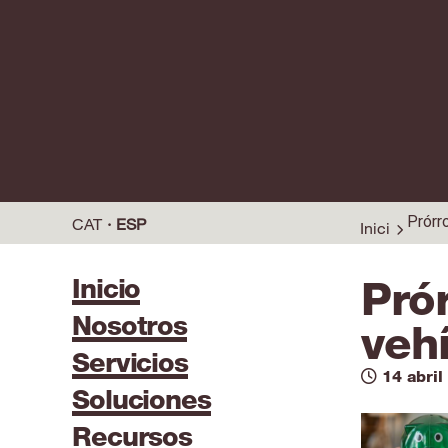
Prórr
CAT
ESP
Inici
Inicio
Prór
Nosotros
vehí
Servicios
14 abril
Soluciones
Recursos