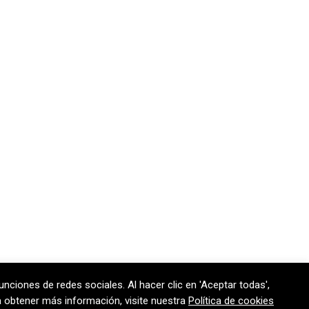
unciones de redes sociales. Al hacer clic en 'Aceptar todas',
170 301
contem@contem.es
ra obtener más información, visite nuestra
Política de cookies