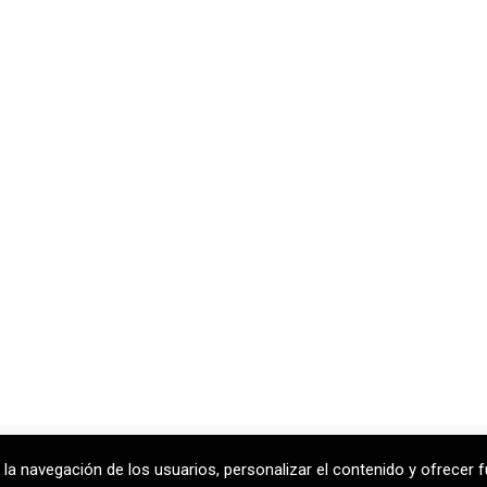
 la navegación de los usuarios, personalizar el contenido y ofrecer f
celona
T
+34 938 170 417 ·
F
+34 938