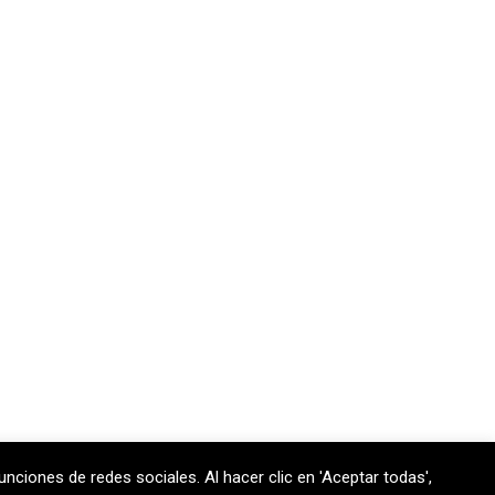
unciones de redes sociales. Al hacer clic en 'Aceptar todas',
 170 301
contem@contem.es