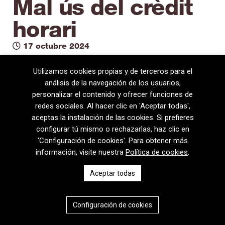
Mal ús del crèdit
horari
17 octubre 2024
Utilizamos cookies propias y de terceros para el
análisis de la navegación de los usuarios,
personalizar el contenido y ofrecer funciones de
redes sociales. Al hacer clic en 'Aceptar todas',
aceptas la instalación de las cookies. Si prefieres
configurar tú mismo o rechazarlas, haz clic en
'Configuración de cookies'. Para obtener más
información, visite nuestra
Política de cookies
.
08720 Vilafranca del Penedès · General Prim 5, 2n · Barcelona
Aceptar todas
T
+34 938 170 417 ·
F
+34 938 170 301
contem@contem.es
Aviso Legal
|
Política de privacidad
|
Política de cookies
Configuración de cookies
CAT
ESP