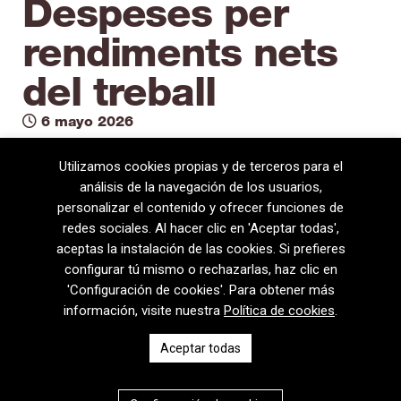
Despeses per
rendiments nets
del treball
6 mayo 2026
Utilizamos cookies propias y de terceros para el
análisis de la navegación de los usuarios,
personalizar el contenido y ofrecer funciones de
redes sociales. Al hacer clic en 'Aceptar todas',
aceptas la instalación de las cookies. Si prefieres
configurar tú mismo o rechazarlas, haz clic en
'Configuración de cookies'. Para obtener más
información, visite nuestra
Política de cookies
.
08720 Vilafranca del Penedès · General Prim 5, 2n · Barcelona
Aceptar todas
T
+34 938 170 417 ·
F
+34 938 170 301
contem@contem.es
Aviso Legal
|
Política de privacidad
|
Política de cookies