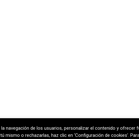
 la navegación de los usuarios, personalizar el contenido y ofrecer f
rcelona
T
+34 938 170 417 ·
F
+34 938 
ar tú mismo o rechazarlas, haz clic en 'Configuración de cookies'. Pa