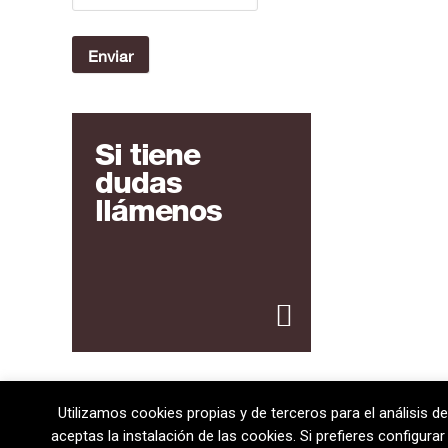
Si tiene
dudas
llámenos
Utilizamos cookies propias y de terceros para el análisis de
08720 Vilafranca del Penedès · General Prim 5, 2n · Ba
aceptas la instalación de las cookies. Si prefieres configur