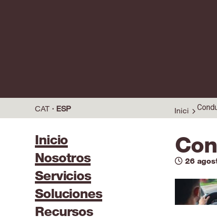
Condu
CAT
ESP
Inici
Inicio
Con
Nosotros
26 agos
Servicios
Soluciones
Recursos