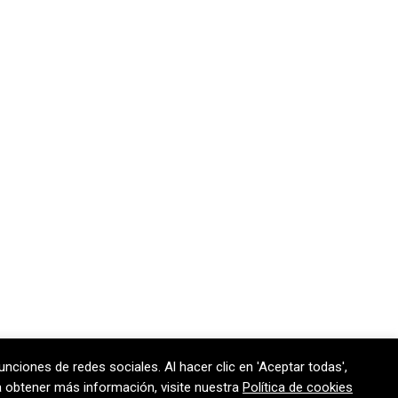
unciones de redes sociales. Al hacer clic en 'Aceptar todas',
170 301
contem@contem.es
ra obtener más información, visite nuestra
Política de cookies