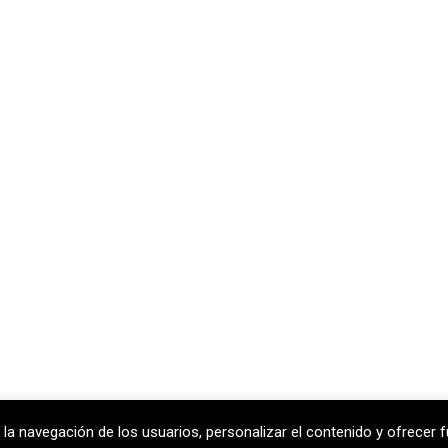
 la navegación de los usuarios, personalizar el contenido y ofrecer f
celona
T
+34 938 170 417 ·
F
+34 938