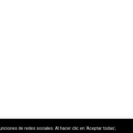
unciones de redes sociales. Al hacer clic en 'Aceptar todas',
 170 301
contem@contem.es