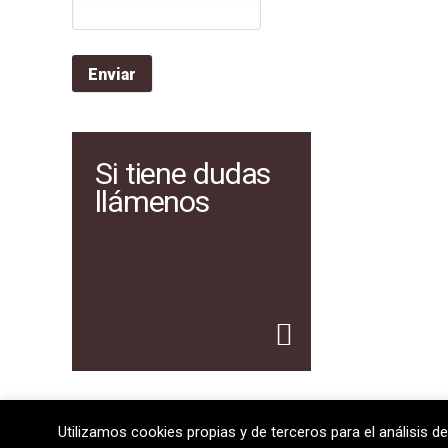
Si tiene dudas
llámenos
Utilizamos cookies propias y de terceros para el análisis de
08720 Vilafranca del Penedès · General Prim 5, 2n · Bar