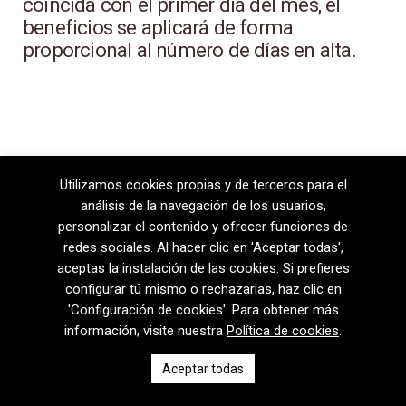
coincida con el primer día del mes, el
beneficios se aplicará de forma
proporcional al número de días en alta.
Utilizamos cookies propias y de terceros para el
análisis de la navegación de los usuarios,
personalizar el contenido y ofrecer funciones de
redes sociales. Al hacer clic en 'Aceptar todas',
aceptas la instalación de las cookies. Si prefieres
configurar tú mismo o rechazarlas, haz clic en
'Configuración de cookies'. Para obtener más
información, visite nuestra
Política de cookies
.
08720 Vilafranca del Penedès · General Prim 5, 2n · Barcelona
Aceptar todas
T
+34 938 170 417 ·
F
+34 938 170 301
contem@contem.es