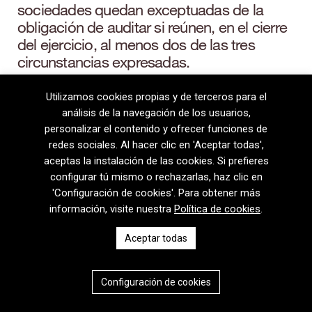
sociedades quedan exceptuadas de la
obligación de auditar si reúnen, en el cierre
del ejercicio, al menos dos de las tres
circunstancias expresadas.
Utilizamos cookies propias y de terceros para el
análisis de la navegación de los usuarios,
personalizar el contenido y ofrecer funciones de
redes sociales. Al hacer clic en 'Aceptar todas',
aceptas la instalación de las cookies. Si prefieres
configurar tú mismo o rechazarlas, haz clic en
'Configuración de cookies'. Para obtener más
información, visite nuestra
Política de cookies
.
08720 Vilafranca del Penedès · General Prim 5, 2n · Barcelona
Aceptar todas
T
+34 938 170 417 ·
F
+34 938 170 301
contem@contem.es
Aviso Legal
|
Política de privacidad
|
Política de cookies
Configuración de cookies
CAT
ESP