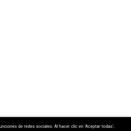
unciones de redes sociales. Al hacer clic en 'Aceptar todas',
 170 301
contem@contem.es