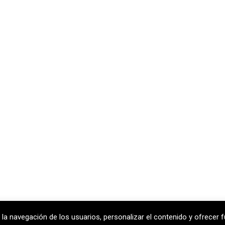
 la navegación de los usuarios, personalizar el contenido y ofrecer f
celona
T
+34 938 170 417 ·
F
+34 938