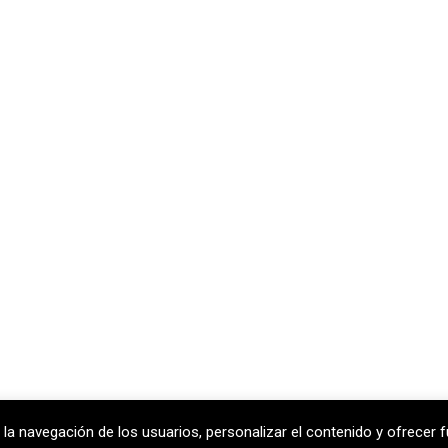
 la navegación de los usuarios, personalizar el contenido y ofrecer f
celona
T
+34 938 170 417 ·
F
+34 938