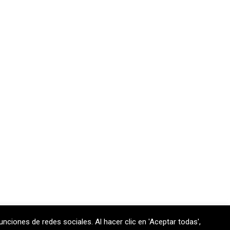
unciones de redes sociales. Al hacer clic en 'Aceptar todas',
 170 301
contem@contem.es