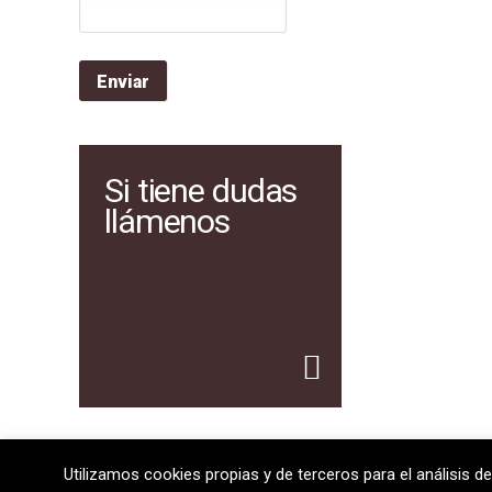
Si tiene dudas
llámenos
Utilizamos cookies propias y de terceros para el análisis de
08720 Vilafranca del Penedès · General Prim 5, 2n · Bar