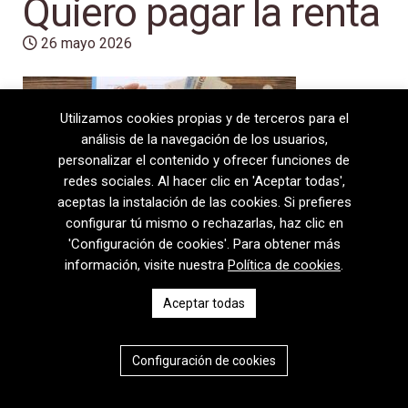
Quiero pagar la renta
26 mayo 2026
Utilizamos cookies propias y de terceros para el
análisis de la navegación de los usuarios,
personalizar el contenido y ofrecer funciones de
redes sociales. Al hacer clic en 'Aceptar todas',
aceptas la instalación de las cookies. Si prefieres
configurar tú mismo o rechazarlas, haz clic en
'Configuración de cookies'. Para obtener más
información, visite nuestra
Política de cookies
.
08720 Vilafranca del Penedès · General Prim 5, 2n · Barcelona
Aceptar todas
T
+34 938 170 417 ·
F
+34 938 170 301
contem@contem.es
Aviso Legal
|
Política de privacidad
|
Política de cookies
Configuración de cookies
CAT
ESP