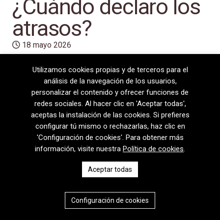
¿Cuándo declaro los
atrasos?
18 mayo 2026
Utilizamos cookies propias y de terceros para el
análisis de la navegación de los usuarios,
personalizar el contenido y ofrecer funciones de
redes sociales. Al hacer clic en 'Aceptar todas',
aceptas la instalación de las cookies. Si prefieres
configurar tú mismo o rechazarlas, haz clic en
'Configuración de cookies'. Para obtener más
información, visite nuestra
Política de cookies
.
08720 Vilafranca del Penedès · General Prim 5, 2n · Barcelona
Aceptar todas
T
+34 938 170 417 ·
F
+34 938 170 301
contem@contem.es
Aviso Legal
|
Política de privacidad
|
Política de cookies
Configuración de cookies
CAT
ESP