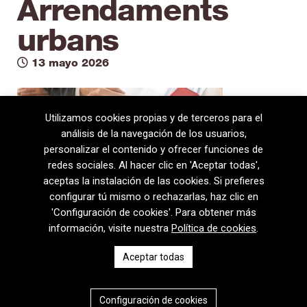
Arrendaments
urbans
13 mayo 2026
Utilizamos cookies propias y de terceros para el
análisis de la navegación de los usuarios,
personalizar el contenido y ofrecer funciones de
redes sociales. Al hacer clic en 'Aceptar todas',
aceptas la instalación de las cookies. Si prefieres
configurar tú mismo o rechazarlas, haz clic en
'Configuración de cookies'. Para obtener más
información, visite nuestra
Política de cookies
.
08720 Vilafranca del Penedès · General Prim 5, 2n · Barcelona
Aceptar todas
T
+34 938 170 417 ·
F
+34 938 170 301
contem@contem.es
Aviso Legal
|
Política de privacidad
|
Política de cookies
Configuración de cookies